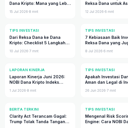
Dana Kripto: Mana yang Lebih
Reksa Dana untuk Ase
Baik?
15 Jul 2026
·
8
mnt
12 Jul 2026
·
6
mnt
TIPS INVESTASI
TIPS INVESTASI
Dari Reksa Dana ke Dana
7 Kebiasaan Baik Inv
Kripto: Checklist 5 Langkah
Reksa Dana yang Ju
untuk Diversifikasi Pertama
Berlaku di Dana Krip
10 Jul 2026
·
7
mnt
8 Jul 2026
·
6
mnt
Kamu
LAPORAN KINERJA
TIPS INVESTASI
Laporan Kinerja Juni 2026:
Apakah Investasi Dan
NOBI Dana Kripto Indeks
Aman dan Legal di I
Kelas A
1 Jul 2026
·
8
mnt
26 Jun 2026
·
7
mnt
BERITA TERKINI
TIPS INVESTASI
Clarity Act Terancam Gagal:
Mengenal Risk Scori
Trump Tolak Tanda Tangan
Engine: Cara NOBI D
karena Klausul Larangan
Kripto Mengelola Vola