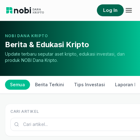
Log In
NOBI DANA KRIPTO
Berita & Edukasi Kripto
Update terbaru seputar aset kripto, edukasi investasi, dan
produk NOBI Dana Kripto.
Semua
Berita Terkini
Tips Investasi
Laporan Ki
CARI ARTIKEL