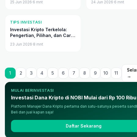
25 Jun 2026
·
6
mnt
24 Jun 2026
·
6
mnt
CBDC
Kripto Secara Otoma
TIPS INVESTASI
Investasi Kripto Terkelola:
Pengertian, Pilihan, dan Cara
Mulai
23 Jun 2026
·
8
mnt
Sela
1
2
3
4
5
6
7
8
9
10
11
→
MULAI BERINVESTASI
Investasi Dana Kripto di NOBI Mulai dari Rp 100 Ribu
Platform Manajer Dana Kripto pertama dan satu-satunya peserta san
Beli dan jual kapan saja!
Daftar Sekarang