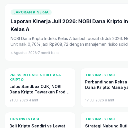
LAPORAN KINERJA
Laporan Kinerja Juli 2026: NOBI Dana Kripto I
Kelas A
NOBI Dana Kripto Indeks Kelas A tumbuh positif di Juli 2026. 
Unit naik 0,76% jadi Rp908,72 dengan manajemen risiko solid
4 Agustus 2026
·
7
menit baca
PRESS RELEASE NOBI DANA
TIPS INVESTASI
KRIPTO
Perbandingan Reksa
Lulus Sandbox OJK, NOBI
Dana Kripto: Mana y
Dana Kripto Tawarkan Produk
Tepat untuk Portofo
Dana Kripto yang Dikelola
21 Jul 2026
·
4
mnt
17 Jul 2026
·
8
mnt
Secara Profesional
TIPS INVESTASI
TIPS INVESTASI
Beli Kripto Sendiri vs Lewat
Strategi Nabung Ruti