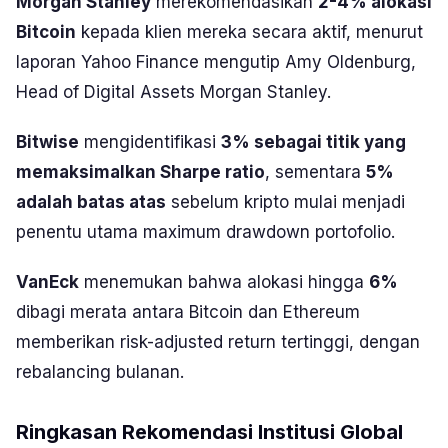
Morgan Stanley
merekomendasikan
2-4% alokasi
Bitcoin
kepada klien mereka secara aktif, menurut
laporan Yahoo Finance mengutip Amy Oldenburg,
Head of Digital Assets Morgan Stanley.
Bitwise
mengidentifikasi
3% sebagai titik yang
memaksimalkan Sharpe ratio
, sementara
5%
adalah batas atas
sebelum kripto mulai menjadi
penentu utama
maximum drawdown
portofolio.
VanEck
menemukan bahwa alokasi hingga
6%
dibagi merata antara Bitcoin dan Ethereum
memberikan risk-adjusted return tertinggi, dengan
rebalancing bulanan.
Ringkasan Rekomendasi Institusi Global