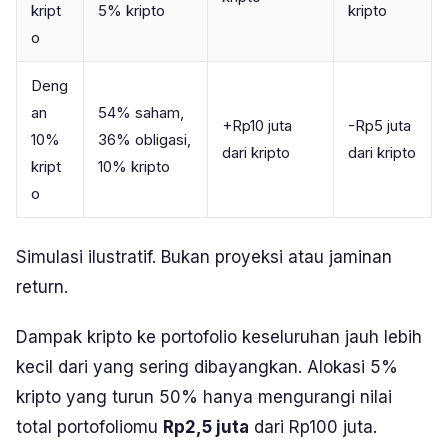
kript
5% kripto
kripto
o
Deng
an
54% saham,
+Rp10 juta
-Rp5 juta
10%
36% obligasi,
dari kripto
dari kripto
kript
10% kripto
o
Simulasi ilustratif. Bukan proyeksi atau jaminan
return.
Dampak kripto ke portofolio keseluruhan jauh lebih
kecil dari yang sering dibayangkan. Alokasi 5%
kripto yang turun 50% hanya mengurangi nilai
total portofoliomu
Rp2,5 juta
dari Rp100 juta.