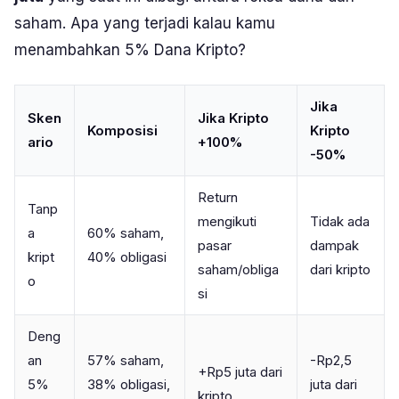
saham. Apa yang terjadi kalau kamu
menambahkan 5% Dana Kripto?
Jika
Sken
Jika Kripto
Komposisi
Kripto
ario
+100%
-50%
Return
Tanp
mengikuti
Tidak ada
a
60% saham,
pasar
dampak
kript
40% obligasi
saham/obliga
dari kripto
o
si
Deng
an
57% saham,
-Rp2,5
+Rp5 juta dari
5%
38% obligasi,
juta dari
kripto