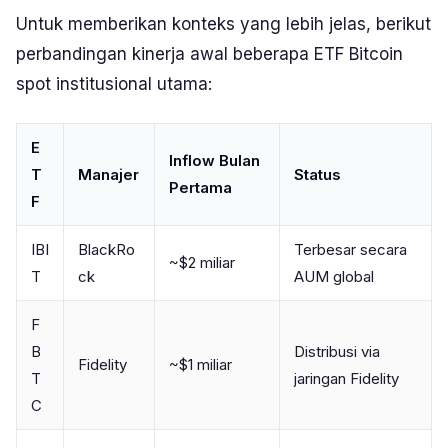
Untuk memberikan konteks yang lebih jelas, berikut
perbandingan kinerja awal beberapa ETF Bitcoin
spot institusional utama:
E
Inflow Bulan
T
Manajer
Status
Pertama
F
IBI
BlackRo
Terbesar secara
~$2 miliar
T
ck
AUM global
F
B
Distribusi via
Fidelity
~$1 miliar
T
jaringan Fidelity
C