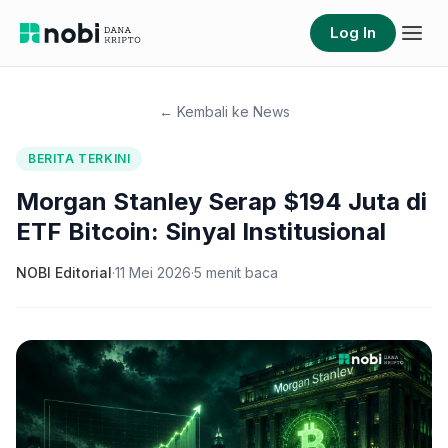
Log In
← Kembali ke News
BERITA TERKINI
Morgan Stanley Serap $194 Juta di
ETF Bitcoin: Sinyal Institusional
NOBI Editorial
·
11 Mei 2026
·
5
menit baca