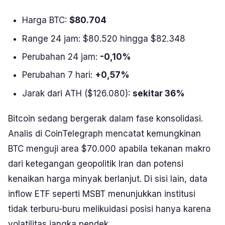
Harga BTC:
$80.704
Range 24 jam: $80.520 hingga $82.348
Perubahan 24 jam:
-0,10%
Perubahan 7 hari:
+0,57%
Jarak dari ATH ($126.080):
sekitar 36%
Bitcoin sedang bergerak dalam fase konsolidasi.
Analis di
CoinTelegraph
mencatat kemungkinan
BTC menguji area $70.000 apabila tekanan makro
dari ketegangan geopolitik Iran dan potensi
kenaikan harga minyak berlanjut. Di sisi lain, data
inflow ETF seperti MSBT menunjukkan institusi
tidak terburu-buru melikuidasi posisi hanya karena
volatilitas jangka pendek.