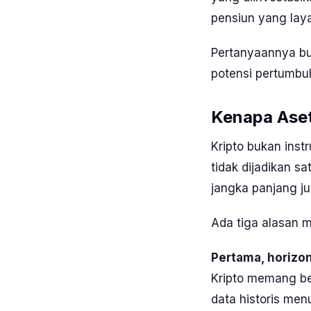
pensiun yang laya
Pertanyaannya bu
potensi pertumbu
Kenapa Aset
Kripto bukan in
tidak dijadikan s
jangka panjang j
Ada tiga alasan m
Pertama, horizon
Kripto memang ber
data historis men