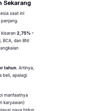
n Sekarang
sia saat ini
 panjang.
i kisaran
2,75% -
i, BCA, dan BNI
rangkaian
r tahun
. Artinya,
beli, apalagi
pi manfaatnya
ri karyawan)
iayai gaya hidup