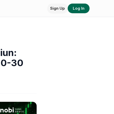
Sign Up
Log In
iun:
20-30