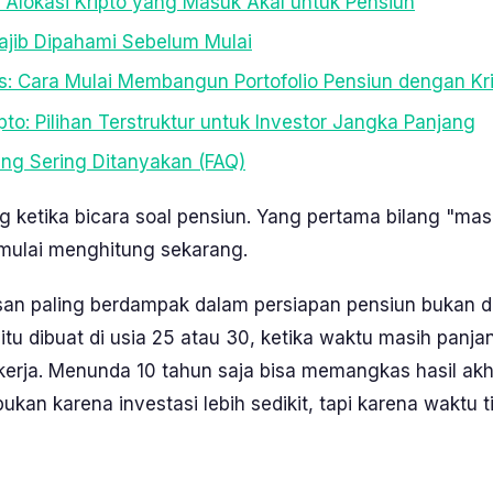
 Alokasi Kripto yang Masuk Akal untuk Pensiun
ajib Dipahami Sebelum Mulai
tis: Cara Mulai Membangun Portofolio Pensiun dengan Kr
to: Pilihan Terstruktur untuk Investor Jangka Panjang
ng Sering Ditanyakan (FAQ)
g ketika bicara soal pensiun. Yang pertama bilang "mas
 mulai menghitung sekarang.
san paling berdampak dalam persiapan pensiun bukan di
itu dibuat di usia 25 atau 30, ketika waktu masih pan
kerja. Menunda 10 tahun saja bisa memangkas hasil akhi
kan karena investasi lebih sedikit, tapi karena waktu ti