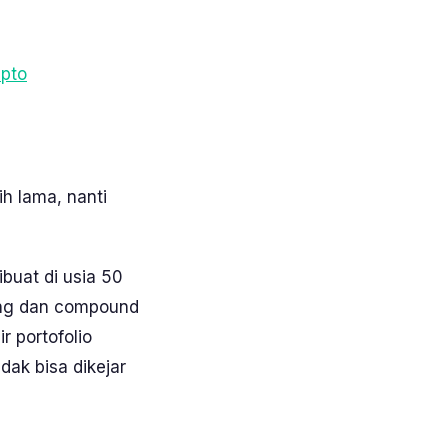
ipto
ih lama, nanti
buat di usia 50
jang dan compound
r portofolio
dak bisa dikejar