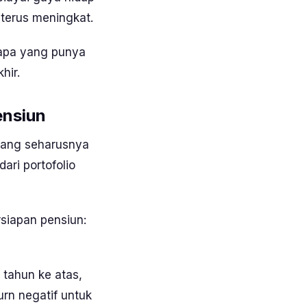
 terus meningkat.
 apa yang punya
hir.
ensiun
mang seharusnya
ari portofolio
rsiapan pensiun:
 tahun ke atas,
rn negatif untuk