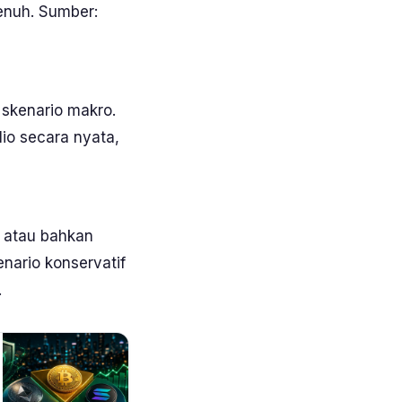
enuh. Sumber:
 skenario makro.
lio secara nyata,
, atau bahkan
nario konservatif
.