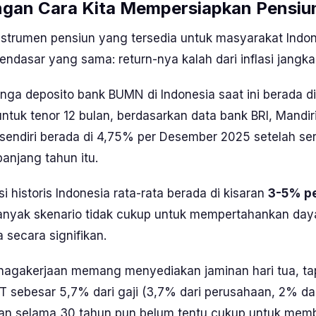
gan Cara Kita Mempersiapkan Pensiu
strumen pensiun yang tersedia untuk masyarakat Indone
dasar yang sama: return-nya kalah dari inflasi jangka
nga deposito bank BUMN di Indonesia saat ini berada d
ntuk tenor 12 bulan, berdasarkan data bank BRI, Mandir
 sendiri berada di 4,75% per Desember 2025 setelah se
njang tahun itu.
i historis Indonesia rata-rata berada di kisaran
3-5% pe
anyak skenario tidak cukup untuk mempertahankan daya 
ecara signifikan.
nagakerjaan memang menyediakan jaminan hari tua, ta
HT sebesar 5,7% dari gaji (3,7% dari perusahaan, 2% da
kan selama 30 tahun pun belum tentu cukup untuk memb