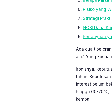
Berapa Persen
Risiko yang W
Strategi Prak
NOBI Dana Krip
Pertanyaan ya
Ada dua tipe oran
aja." Yang kedua
Ironisnya, keputu
tahun. Keputusan 
interest belum be
hingga 60-70%, bu
kembali.