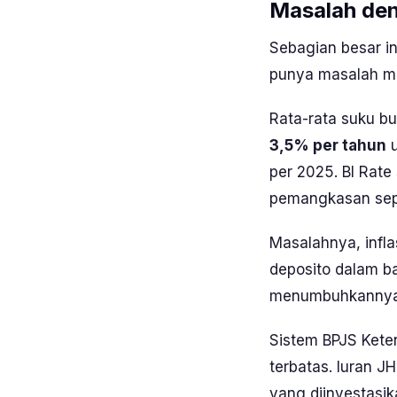
Masalah den
Sebagian besar in
punya masalah men
Rata-rata suku bu
3,5% per tahun
u
per 2025. BI Rate
pemangkasan sepa
Masalahnya, inflas
deposito dalam b
menumbuhkannya s
Sistem BPJS Kete
terbatas. Iuran J
yang diinvestasi