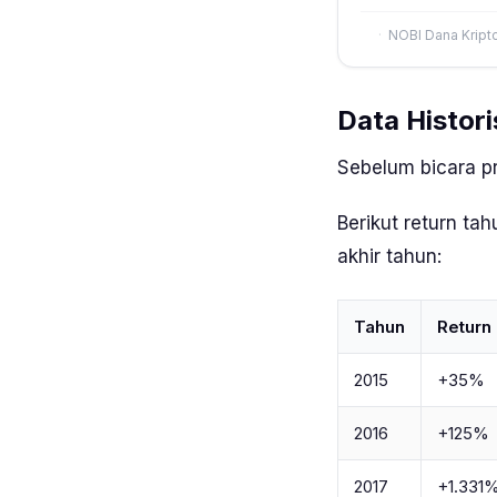
NOBI Dana Kript
Data Histori
Sebelum bicara pr
Berikut return ta
akhir tahun:
Tahun
Return 
2015
+35%
2016
+125%
2017
+1.331