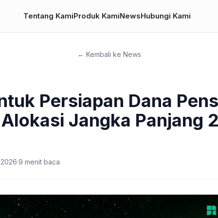
Tentang Kami
Produk Kami
News
Hubungi Kami
← Kembali ke News
untuk Persiapan Dana Pens
i Alokasi Jangka Panjang 
 2026
·
9
menit baca