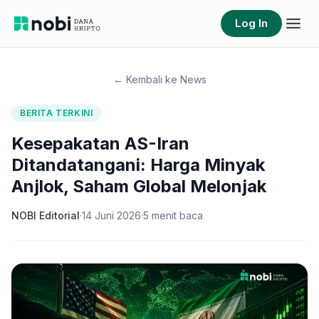
Log In
← Kembali ke News
BERITA TERKINI
Kesepakatan AS-Iran
Ditandatangani: Harga Minyak
Anjlok, Saham Global Melonjak
NOBI Editorial
·
14 Juni 2026
·
5
menit baca