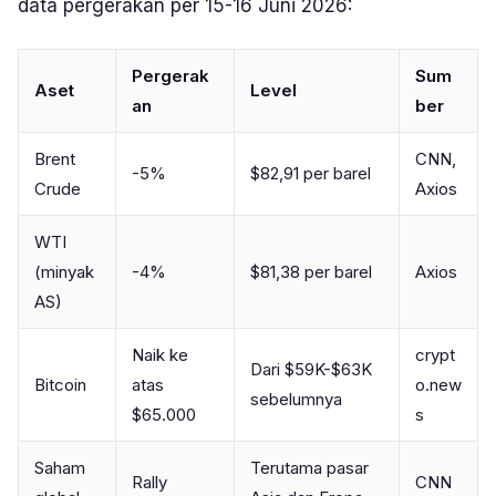
data pergerakan per 15-16 Juni 2026:
Pergerak
Sum
Aset
Level
an
ber
Brent
CNN,
-5%
$82,91 per barel
Crude
Axios
WTI
(minyak
-4%
$81,38 per barel
Axios
AS)
Naik ke
crypt
Dari $59K-$63K
Bitcoin
atas
o.new
sebelumnya
$65.000
s
Saham
Terutama pasar
Rally
CNN