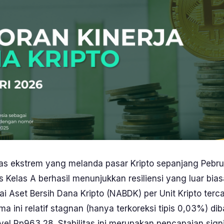
itas ekstrem yang melanda pasar Kripto sepanjang Pebru
s Kelas A berhasil menunjukkan resiliensi yang luar bias
lai Aset Bersih Dana Kripto (NABDK) per Unit Kripto terc
rma ini relatif stagnan (hanya terkoreksi tipis 0,03%) di
level Rp963,28. Stabilitas ini merupakan pencapaian sig