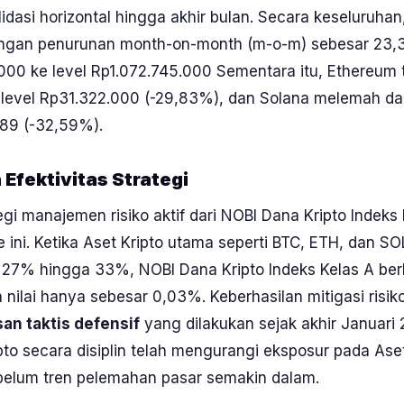
idasi horizontal hingga akhir bulan. Secara keseluruhan
engan penurunan
month-on-month
(m-o-m) sebesar 23,
000 ke level Rp1.072.745.000 Sementara itu, Ethereum t
level Rp31.322.000 (-29,83%), dan Solana melemah da
389 (-32,59%).
Efektivitas Strategi
gi manajemen risiko aktif dari NOBI Dana Kripto Indeks
de ini. Ketika Aset Kripto utama seperti BTC, ETH, dan 
 27% hingga 33%, NOBI Dana Kripto Indeks Kelas A ber
 nilai hanya sebesar 0,03%. Keberhasilan mitigasi risik
an taktis defensif
yang dilakukan sejak akhir Januari
to secara disiplin telah mengurangi eksposur pada Ase
ebelum tren pelemahan pasar semakin dalam.