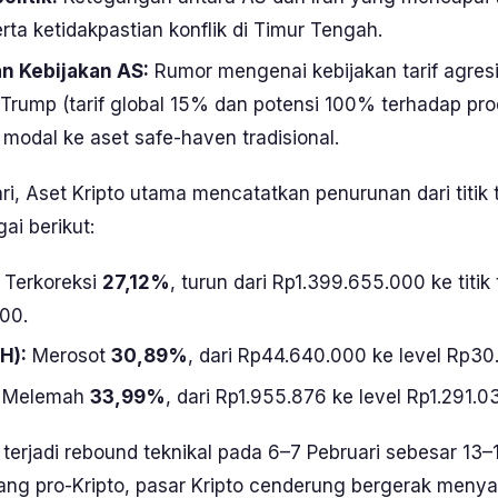
rta ketidakpastian konflik di Timur Tengah.
an Kebijakan AS:
Rumor mengenai kebijakan tarif agresi
Trump (tarif global 15% dan potensi 100% terhadap pro
 modal ke aset
safe-haven
tradisional.
i, Aset Kripto utama mencatatkan penurunan dari titik 
gai berikut:
Terkoreksi
27,12%
, turun dari Rp1.399.655.000 ke titik
00.
H):
Merosot
30,89%
, dari Rp44.640.000 ke level Rp30
Melemah
33,99%
, dari Rp1.955.876 ke level Rp1.291.0
terjadi
rebound
teknikal pada 6–7 Pebruari sebesar 13
ang pro-Kripto, pasar Kripto cenderung bergerak meny