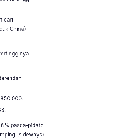
f dari
duk China)
tertingginya
 terendah
.850.000.
33.
–18% pasca-pidato
amping (
sideways
)