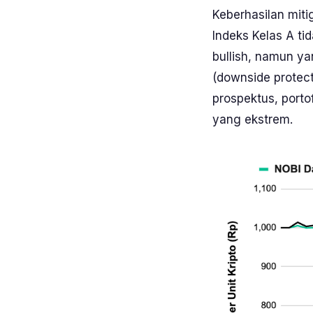
Keberhasilan miti
Indeks Kelas A ti
bullish
, namun yan
(
downside protec
prospektus, porto
yang ekstrem.