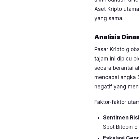
Aset Kripto utama
yang sama.
Analisis Dina
Pasar Kripto glob
tajam ini dipicu o
secara berantai a
mencapai angka $
negatif yang men
Faktor-faktor uta
Sentimen
Ris
Spot Bitcoin E
Eskalasi Geop