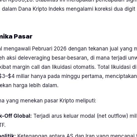
 dalam Dana Kripto Indeks mengalami koreksi dua digit
mika Pasar
al mengawali Pebruari 2026 dengan tekanan jual yang 
leh aksi
deleveraging
besar-besaran, di mana terjadi
unw
kibat
margin call
dan likuidasi otomatis. Total likuidasi d
3–$4 miliar hanya pada minggu pertama, menciptakan
ekan harga lebih dalam.
ma yang menekan pasar Kripto meliputi:
k-Off
Global:
Terjadi arus keluar modal (
net outflow
) mi
TF.
olitik:
Ketegangan antara AS dan Iran yang mencapai tit