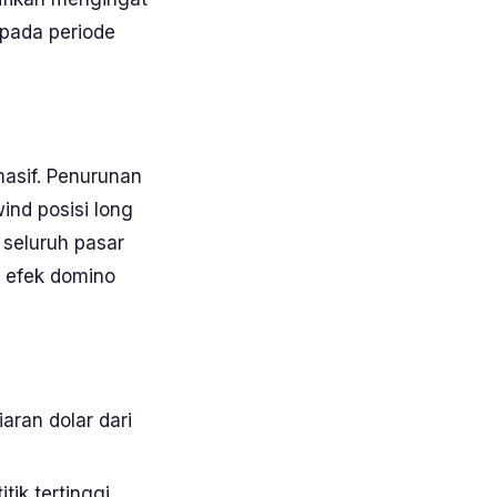
 pada periode
masif. Penurunan
ind
posisi
long
i seluruh pasar
 efek domino
liaran dolar dari
ik tertinggi