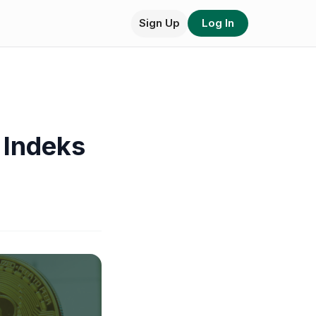
Sign Up
Log In
 Indeks