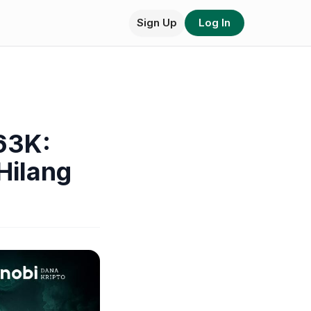
Sign Up
Log In
$63K:
Hilang