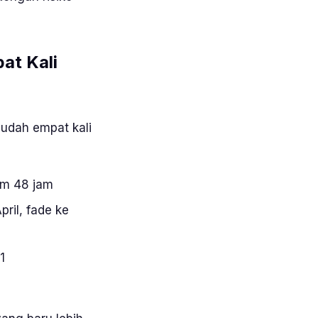
at Kali
 sudah empat kali
am 48 jam
pril,
fade
ke
1