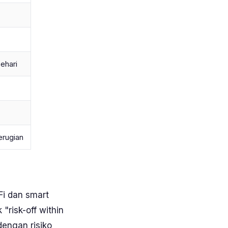
ehari
erugian
eFi dan smart
k "
risk-off within
dengan risiko