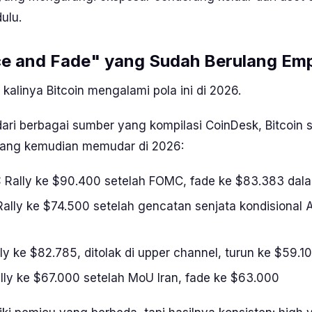
dulu.
e and Fade
" yang Sudah Berulang Emp
 kalinya Bitcoin mengalami pola ini di 2026.
dari berbagai sumber yang kompilasi
CoinDesk
, Bitcoin
yang kemudian memudar di 2026:
:
Rally ke $90.400 setelah FOMC, fade ke $83.383 dal
ally ke $74.500 setelah gencatan senjata kondisional A
ly ke $82.785, ditolak di
upper
channel
, turun ke $59.10
lly
ke $67.000 setelah MoU Iran,
fade
ke $63.000