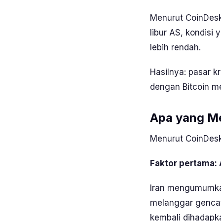
Menurut
CoinDes
libur AS, kondisi 
lebih rendah.
Hasilnya: pasar k
dengan Bitcoin m
Apa yang M
Menurut
CoinDes
Faktor pertama:
Iran mengumumkan
melanggar gencat
kembali dihadapk