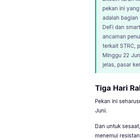
pekan ini yang
adalah bagian 
DeFi dan smar
ancaman penutu
terkait STRC, 
Minggu 22 Juni
jelas, pasar k
Tiga Hari Ra
Pekan ini seharu
Juni.
Dan untuk sesaat,
menemui
resista