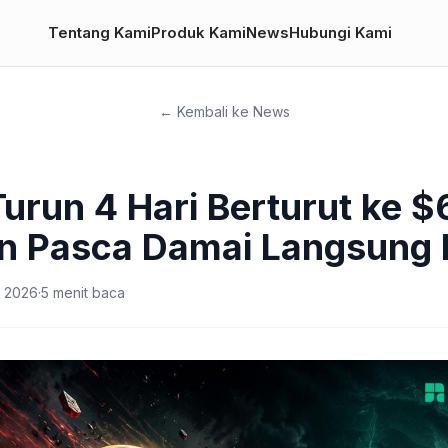
Tentang Kami
Produk Kami
News
Hubungi Kami
← Kembali ke News
Turun 4 Hari Berturut ke 
n Pasca Damai Langsung 
i 2026
·
5
menit baca