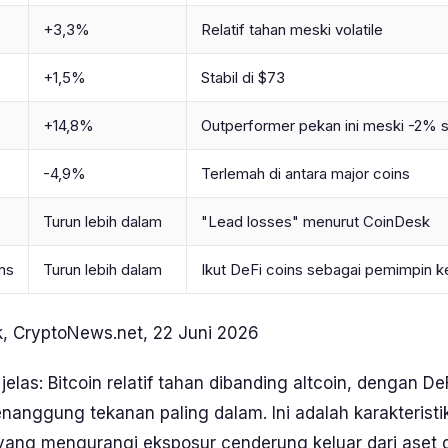
+3,3%
Relatif tahan meski volatile
+1,5%
Stabil di $73
+14,8%
Outperformer pekan ini meski -2% s
-4,9%
Terlemah di antara major coins
Turun lebih dalam
"Lead losses" menurut CoinDesk
ns
Turun lebih dalam
Ikut DeFi coins sebagai pemimpin k
, CryptoNews.net,
22 Juni 2026
 jelas: Bitcoin relatif tahan dibanding altcoin, dengan D
nanggung tekanan paling dalam. Ini adalah karakteristi
 yang mengurangi eksposur cenderung keluar dari aset 