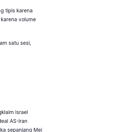
g tipis karena
gi karena volume
am satu sesi,
laim Israel
eal AS-Iran
ka sepanjang Mei