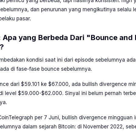
ki pemicu yang berbeda, tapi hasilnya konsisten:
high
y
ebelumnya, dan penurunan yang mengikutinya selalu le
pelaku pasar.
: Apa yang Berbeda Dari "
Bounce and 
?
bedakan kondisi saat ini dari episode sebelumnya adal
 ada di fase-fase
bounce
sebelumnya.
nce
dari $59.101 ke $67.000, ada
bullish divergence
mi
di level $59.000-$62.000. Sinyal ini belum pernah terbe
ya.
CoinTelegraph
per 7 Juni,
bullish divergence
mingguan i
belumnya dalam sejarah Bitcoin: di November 2022, seb