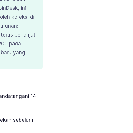
inDesk, ini
oleh koreksi di
nurunan:
terus berlanjut
.200 pada
s baru yang
tandatangani 14
 pekan sebelum